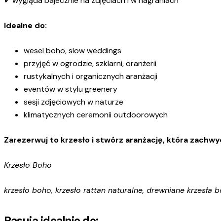
✔ wygląda bajecznie na zdjęciach i w nagraniach
Idealne do:
wesel boho, slow weddings
przyjęć w ogrodzie, szklarni, oranżerii
rustykalnych i organicznych aranżacji
eventów w stylu greenery
sesji zdjęciowych w naturze
klimatycznych ceremonii outdoorowych
Zarezerwuj to krzesło i stwórz aranżację, która zachwy
Krzesło Boho
krzesło boho, krzesło rattan naturalne, drewniane krzesła 
Pasują idealnie do: