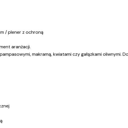
m / plener z ochroną
ment aranżacji.
 pampasowymi, makramą, kwiatami czy gałązkami oliwnymi. Dos
cznej
ią